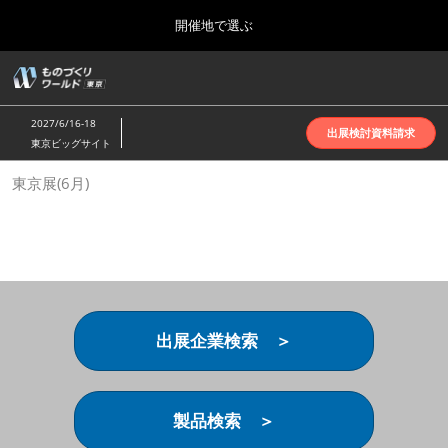
Press
ス
開催地で選ぶ
Escape
キ
to
ッ
close
ホーム
グ
プ
the
ロ
2026年10月07日
し
ー
menu.
インテックス大阪 | INTEX Osaka
2027/6/16-18
バ
出展検討資料請求
て
東京ビッグサイト
ル
進
ナ
名古屋展(4月)
東京展(6月)
ビ
む
2027年04月07日
ゲ
ポートメッセなごや | Port Messe Nagoya
ー
シ
ョ
東京展(6月)
ン
2027年06月16日
を
東京ビッグサイト | Tokyo Big Sight
折
り
出展企業検索 ＞
た
大阪展(10月)
た
2026年10月07日
む
インテックス大阪 | INTEX Osaka
製品検索 ＞