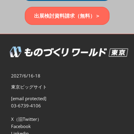
福岡展(12月)
2026年12月02日
マリンメッセ福岡｜MARIN MESSE Fukuoka
出展検討資料請求（無料）＞
2027/6/16-18
東京ビッグサイト
[email protected]
03-6739-4106
X（旧Twitter）
Facebook
Linkedin