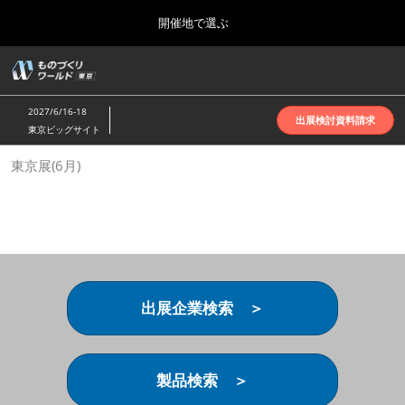
Press
ス
開催地で選ぶ
Escape
キ
to
ッ
close
ホーム
グ
プ
the
ロ
2026年10月07日
し
ー
menu.
インテックス大阪 | INTEX Osaka
2027/6/16-18
バ
出展検討資料請求
て
東京ビッグサイト
ル
進
ナ
名古屋展(4月)
東京展(6月)
ビ
む
2027年04月07日
ゲ
ポートメッセなごや | Port Messe Nagoya
ー
シ
ョ
東京展(6月)
ン
2027年06月16日
を
東京ビッグサイト | Tokyo Big Sight
折
り
出展企業検索 ＞
た
大阪展(10月)
た
2026年10月07日
む
インテックス大阪 | INTEX Osaka
製品検索 ＞