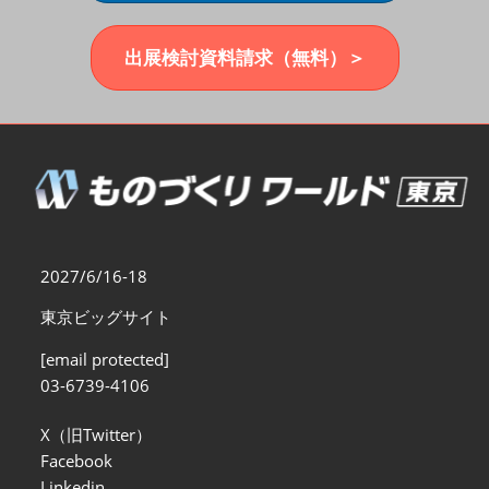
福岡展(12月)
2026年12月02日
マリンメッセ福岡｜MARIN MESSE Fukuoka
出展検討資料請求（無料）＞
2027/6/16-18
東京ビッグサイト
[email protected]
03-6739-4106
X（旧Twitter）
Facebook
Linkedin