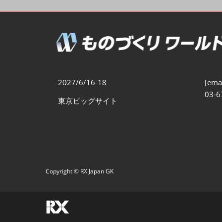
製造業DX展
展示会・
シー
ものづくりODM/EMS展
製造業サイバーセキュリテ
ィ展
スマートメンテナンス展
2027/6/16-18
[emai
ものづくりNEXT
03-6
東京ビッグサイト
製造業×フィジカルAI展
Copyright © RX Japan GK