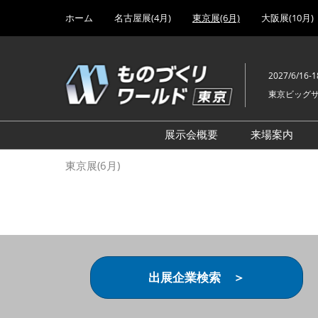
Press
ス
ホーム
名古屋展(4月)
東京展(6月)
大阪展(10月)
Escape
キ
to
ッ
close
プ
the
2027/6/16-1
し
menu.
東京ビッグ
て
進
む
展示会概要
来場案内
設計･製造ソリューション
前回 出
東京展(6月)
機械要素技術展
前回 出
ヘルスケア･医療機器 開発
前回 グ
展
チェーン
工場設備･備品展
前回 注
次世代3Dプリンタ展
ご来場方
出展企業検索 ＞
計測･検査･センサ展
アクセス