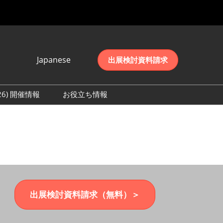
Japanese
出展検討資料請求
Japanese
English
026) 開催情報
お役立ち情報
简体中文
初日の様子 (2026)
한국어
数 (2026)
出展検討資料請求（無料）＞