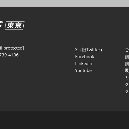
セミナー参加ポリ
l protected]
X（旧Twitter）
739-4106
Facebook
Linkedin
Youtube