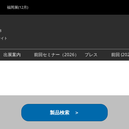
福岡展(12月)
8
サイト
出展案内
前回セミナー（2026）
プレス
前回 (2
展
展社・製品検索
出展検討資料を請求する
取材事前登録
会場
（無料）
展製品特集 一覧
来場者
ローバル･サプライ
特集
目の併催イベント
法について
製品検索 ＞