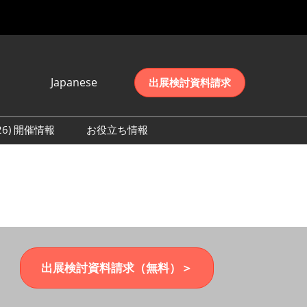
Japanese
出展検討資料請求
Japanese
English
026) 開催情報
お役立ち情報
简体中文
初日の様子 (2026)
한국어
数 (2026)
出展検討資料請求（無料）＞