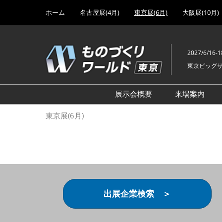
Press
ス
ホーム
名古屋展(4月)
東京展(6月)
大阪展(10月)
Escape
キ
to
ッ
close
プ
the
2027/6/16-1
し
menu.
東京ビッグ
て
進
む
展示会概要
来場案内
設計･製造ソリューション
前回 出
東京展(6月)
機械要素技術展
前回 出
ヘルスケア･医療機器 開発
前回 グ
展
チェーン
工場設備･備品展
前回 注
次世代3Dプリンタ展
ご来場方
出展企業検索 ＞
計測･検査･センサ展
アクセス