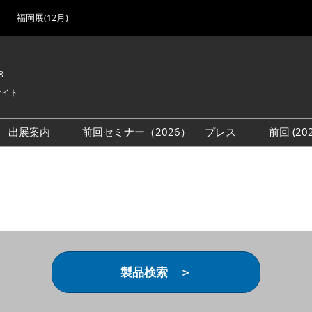
福岡展(12月)
8
サイト
出展案内
前回セミナー（2026）
プレス
前回 (2
展
展社・製品検索
出展検討資料を請求する
取材事前登録
会場
（無料）
展製品特集 一覧
来場者
ローバル･サプライ
特集
目の併催イベント
法について
製品検索 ＞