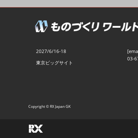
製造業DX展
展示会・
シー
ものづくりODM/EMS展
製造業サイバーセキュリテ
ィ展
スマートメンテナンス展
2027/6/16-18
[emai
ものづくりNEXT
03-6
東京ビッグサイト
製造業×フィジカルAI展
Copyright © RX Japan GK