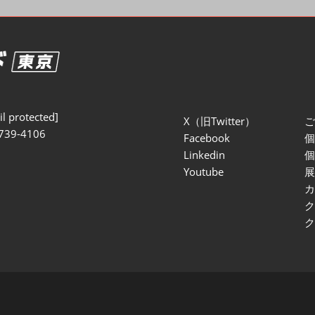
セミナー参加ポリ
l protected]
X（旧Twitter）
739-4106
Facebook
Linkedin
Youtube