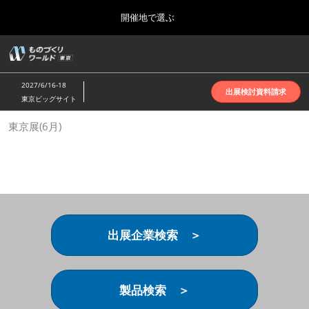
Press
ス
開催地で選ぶ
Escape
キ
to
ッ
close
ホーム
グ
プ
the
ロ
2026年10月07日
し
ー
menu.
インテックス大阪 | INTEX Osaka
2027/6/16-18
バ
出展検討資料請求
て
東京ビッグサイト
ル
進
ナ
名古屋展(4月)
東京展(6月)
ビ
む
2027年04月07日
ゲ
ポートメッセなごや | Port Messe Nagoya
ー
シ
ョ
東京展(6月)
ン
2027年06月16日
を
東京ビッグサイト | Tokyo Big Sight
折
り
出展企業検索 ＞
た
大阪展(10月)
た
2026年10月07日
む
インテックス大阪 | INTEX Osaka
製品検索 ＞