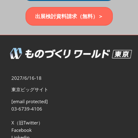
福岡展(12月)
2026年12月02日
マリンメッセ福岡｜MARIN MESSE Fukuoka
出展検討資料請求（無料）＞
2027/6/16-18
東京ビッグサイト
[email protected]
03-6739-4106
X（旧Twitter）
Facebook
Linkedin