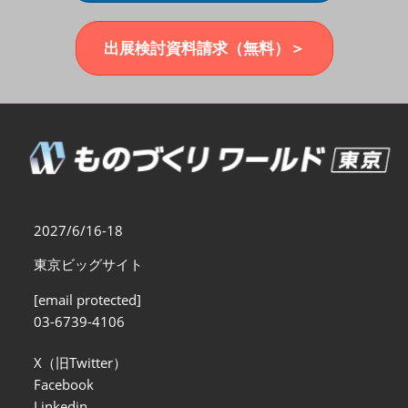
福岡展(12月)
2026年12月02日
マリンメッセ福岡｜MARIN MESSE Fukuoka
出展検討資料請求（無料）＞
2027/6/16-18
東京ビッグサイト
[email protected]
03-6739-4106
X（旧Twitter）
Facebook
Linkedin