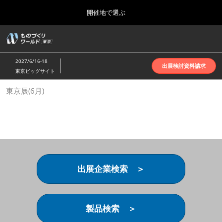
Press
ス
開催地で選ぶ
Escape
キ
to
ッ
close
ホーム
グ
プ
the
ロ
2026年10月07日
し
ー
menu.
インテックス大阪 | INTEX Osaka
2027/6/16-18
バ
出展検討資料請求
て
東京ビッグサイト
ル
進
ナ
名古屋展(4月)
東京展(6月)
ビ
む
2027年04月07日
ゲ
ポートメッセなごや | Port Messe Nagoya
ー
シ
ョ
東京展(6月)
ン
2027年06月16日
を
東京ビッグサイト | Tokyo Big Sight
折
り
出展企業検索 ＞
た
大阪展(10月)
た
2026年10月07日
む
インテックス大阪 | INTEX Osaka
製品検索 ＞