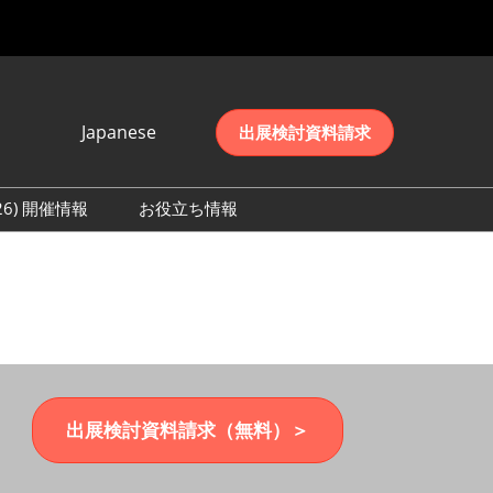
Japanese
出展検討資料請求
Japanese
English
026) 開催情報
お役立ち情報
简体中文
初日の様子 (2026)
한국어
数 (2026)
出展検討資料請求（無料）＞