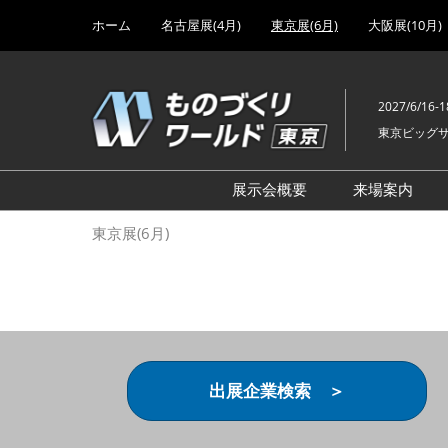
Press
ス
ホーム
名古屋展(4月)
東京展(6月)
大阪展(10月)
Escape
キ
to
ッ
close
プ
the
2027/6/16-1
し
menu.
東京ビッグ
て
進
む
展示会概要
来場案内
設計･製造ソリューション
前回 出
東京展(6月)
機械要素技術展
前回 出
ヘルスケア･医療機器 開発
前回 グ
展
チェーン
工場設備･備品展
前回 注
次世代3Dプリンタ展
ご来場方
出展企業検索 ＞
計測･検査･センサ展
アクセス