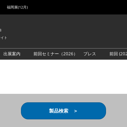
福岡展(12月)
8
サイト
出展案内
前回セミナー（2026）
プレス
前回 (2
展
展社・製品検索
出展検討資料を請求する
取材事前登録
会場
（無料）
展製品特集 一覧
来場者
ローバル･サプライ
特集
目の併催イベント
法について
製品検索 ＞