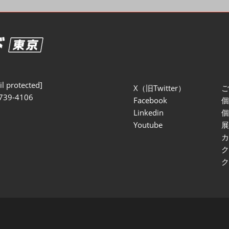
セミナー参加ポリ
l protected]
X（旧Twitter）
739-4106
Facebook
Linkedin
Youtube