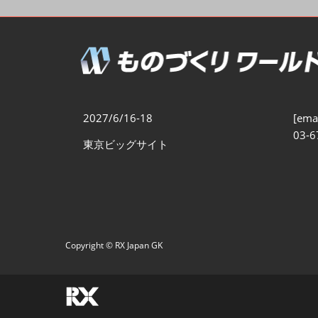
製造業DX展
展示会・
シー
ものづくりODM/EMS展
製造業サイバーセキュリテ
ィ展
スマートメンテナンス展
2027/6/16-18
[emai
ものづくりNEXT
03-6
東京ビッグサイト
製造業×フィジカルAI展
Copyright © RX Japan GK