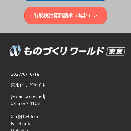
福岡展(12月)
2026年12月02日
マリンメッセ福岡｜MARIN MESSE Fukuoka
出展検討資料請求（無料）＞
2027/6/16-18
東京ビッグサイト
[email protected]
03-6739-4106
X（旧Twitter）
Facebook
Linkedin