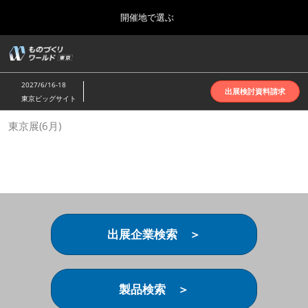
Press
ス
開催地で選ぶ
Escape
キ
to
ッ
close
ホーム
グ
プ
the
ロ
2026年10月07日
し
ー
menu.
インテックス大阪 | INTEX Osaka
2027/6/16-18
バ
出展検討資料請求
て
東京ビッグサイト
ル
進
ナ
名古屋展(4月)
東京展(6月)
ビ
む
2027年04月07日
ゲ
ポートメッセなごや | Port Messe Nagoya
ー
シ
ョ
東京展(6月)
ン
2027年06月16日
を
東京ビッグサイト | Tokyo Big Sight
折
り
出展企業検索 ＞
た
大阪展(10月)
た
2026年10月07日
む
インテックス大阪 | INTEX Osaka
製品検索 ＞