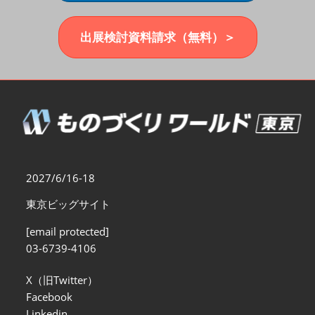
福岡展(12月)
2026年12月02日
マリンメッセ福岡｜MARIN MESSE Fukuoka
出展検討資料請求（無料）＞
2027/6/16-18
東京ビッグサイト
[email protected]
03-6739-4106
X（旧Twitter）
Facebook
Linkedin