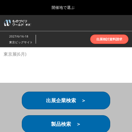
Press
ス
開催地で選ぶ
Escape
キ
to
ッ
close
ホーム
グ
プ
the
ロ
2026年10月07日
し
ー
menu.
インテックス大阪 | INTEX Osaka
2027/6/16-18
バ
出展検討資料請求
て
東京ビッグサイト
ル
進
ナ
名古屋展(4月)
東京展(6月)
ビ
む
2027年04月07日
ゲ
ポートメッセなごや | Port Messe Nagoya
ー
シ
ョ
東京展(6月)
ン
2027年06月16日
を
東京ビッグサイト | Tokyo Big Sight
折
り
出展企業検索 ＞
た
大阪展(10月)
た
2026年10月07日
む
インテックス大阪 | INTEX Osaka
製品検索 ＞