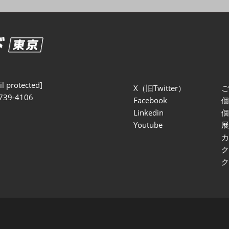
セミナー参加ポリ
l protected]
X（旧Twitter）
739-4106
Facebook
Linkedin
Youtube