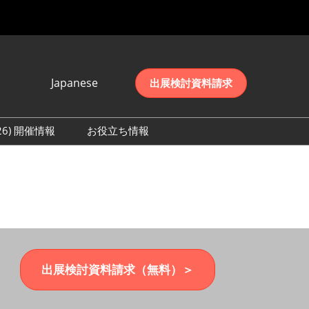
Japanese
出展検討資料請求
Japanese
English
026) 開催情報
お役立ち情報
简体中文
初日の様子 (2026)
한국어
数 (2026)
出展検討資料請求（無料）＞