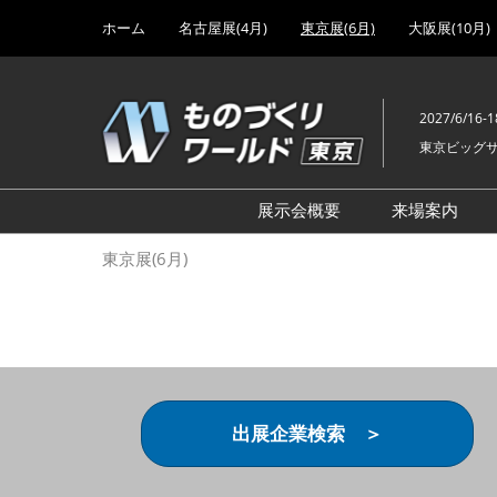
Press
ス
ホーム
名古屋展(4月)
東京展(6月)
大阪展(10月)
Escape
キ
to
ッ
close
プ
the
2027/6/16-1
し
menu.
東京ビッグ
て
進
む
展示会概要
来場案内
設計･製造ソリューション
前回 出
東京展(6月)
機械要素技術展
前回 出
ヘルスケア･医療機器 開発
前回 グ
展
チェーン
工場設備･備品展
前回 注
次世代3Dプリンタ展
ご来場方
出展企業検索 ＞
計測･検査･センサ展
アクセス