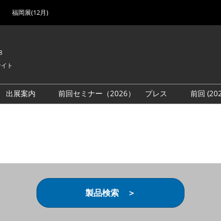
福岡展(12月)
8
サイト
出展案内
前回セミナー（2026）
プレス
前回 (2
展
展社・製品検索
出展検討資料を請求する
取材事前登録
会場
（無料）
展製品特集 一覧
来場者
ローバル･サプライ
特集
目の併催イベント
法について
製品検索 ＞