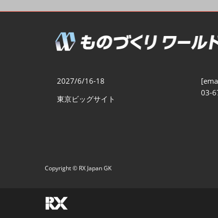
製造業DX展
展示会・
シー
ものづくりODM/EMS展
製造業サイバーセキュリテ
ィ展
スマートメンテナンス展
2027/6/16-18
[emai
ものづくりNEXT
03-6
東京ビッグサイト
製造業×フィジカルAI展
Copyright © RX Japan GK