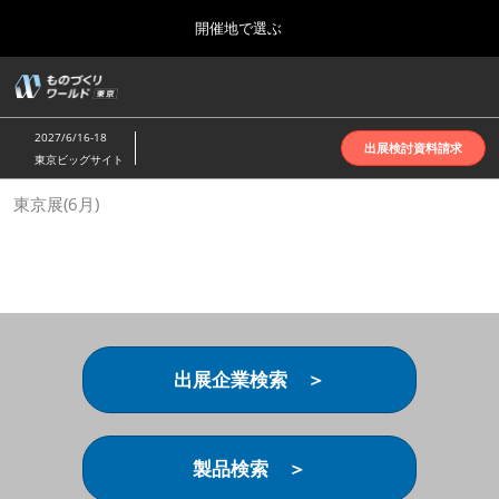
Press
ス
開催地で選ぶ
Escape
キ
to
ッ
close
ホーム
グ
プ
the
ロ
2026年10月07日
し
ー
menu.
インテックス大阪 | INTEX Osaka
2027/6/16-18
バ
出展検討資料請求
て
東京ビッグサイト
ル
進
ナ
名古屋展(4月)
東京展(6月)
ビ
む
2027年04月07日
ゲ
ポートメッセなごや | Port Messe Nagoya
ー
シ
ョ
東京展(6月)
ン
2027年06月16日
を
東京ビッグサイト | Tokyo Big Sight
折
り
出展企業検索 ＞
た
大阪展(10月)
た
2026年10月07日
む
インテックス大阪 | INTEX Osaka
製品検索 ＞