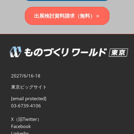
福岡展(12月)
2026年12月02日
マリンメッセ福岡｜MARIN MESSE Fukuoka
出展検討資料請求（無料）＞
2027/6/16-18
東京ビッグサイト
[email protected]
03-6739-4106
X（旧Twitter）
Facebook
Linkedin