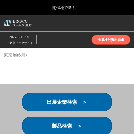
Press
ス
開催地で選ぶ
Escape
キ
to
ッ
close
ホーム
グ
プ
the
ロ
2026年10月07日
し
ー
menu.
インテックス大阪 | INTEX Osaka
2027/6/16-18
バ
出展検討資料請求
て
東京ビッグサイト
ル
進
ナ
名古屋展(4月)
東京展(6月)
ビ
む
2027年04月07日
ゲ
ポートメッセなごや | Port Messe Nagoya
ー
シ
ョ
東京展(6月)
ン
2027年06月16日
を
東京ビッグサイト | Tokyo Big Sight
折
り
出展企業検索 ＞
た
大阪展(10月)
た
2026年10月07日
む
インテックス大阪 | INTEX Osaka
製品検索 ＞