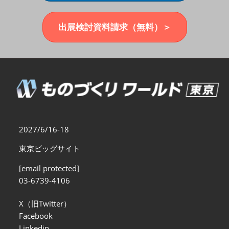
福岡展(12月)
2026年12月02日
マリンメッセ福岡｜MARIN MESSE Fukuoka
出展検討資料請求（無料）＞
2027/6/16-18
東京ビッグサイト
[email protected]
03-6739-4106
X（旧Twitter）
Facebook
Linkedin