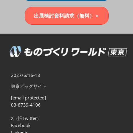
福岡展(12月)
2026年12月02日
マリンメッセ福岡｜MARIN MESSE Fukuoka
出展検討資料請求（無料）＞
2027/6/16-18
東京ビッグサイト
[email protected]
03-6739-4106
X（旧Twitter）
Facebook
Linkedin