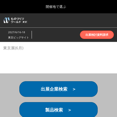
Press
ス
開催地で選ぶ
Escape
キ
to
ッ
close
ホーム
グ
プ
the
ロ
2026年10月07日
し
ー
menu.
インテックス大阪 | INTEX Osaka
2027/6/16-18
バ
出展検討資料請求
て
東京ビッグサイト
ル
進
ナ
名古屋展(4月)
東京展(6月)
ビ
む
2027年04月07日
ゲ
ポートメッセなごや | Port Messe Nagoya
ー
シ
ョ
東京展(6月)
ン
2027年06月16日
を
東京ビッグサイト | Tokyo Big Sight
折
り
出展企業検索 ＞
た
大阪展(10月)
た
2026年10月07日
む
インテックス大阪 | INTEX Osaka
製品検索 ＞