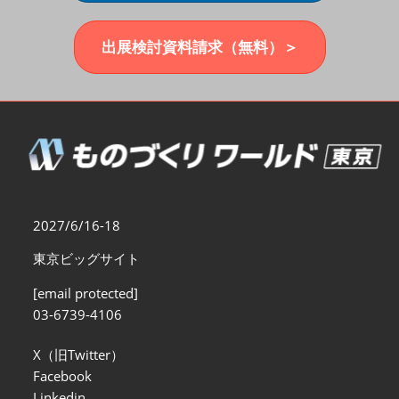
福岡展(12月)
2026年12月02日
マリンメッセ福岡｜MARIN MESSE Fukuoka
出展検討資料請求（無料）＞
2027/6/16-18
東京ビッグサイト
[email protected]
03-6739-4106
X（旧Twitter）
Facebook
Linkedin