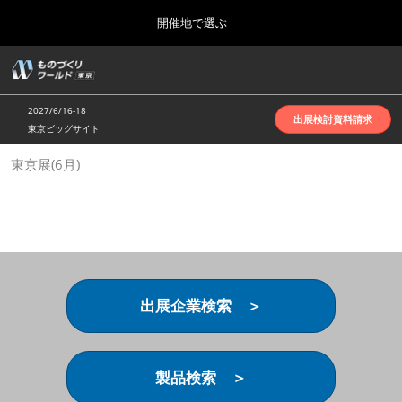
Press
ス
開催地で選ぶ
Escape
キ
to
ッ
close
ホーム
グ
プ
the
ロ
2026年10月07日
し
ー
menu.
インテックス大阪 | INTEX Osaka
2027/6/16-18
バ
出展検討資料請求
て
東京ビッグサイト
ル
進
ナ
名古屋展(4月)
東京展(6月)
ビ
む
2027年04月07日
ゲ
ポートメッセなごや | Port Messe Nagoya
ー
シ
ョ
東京展(6月)
ン
2027年06月16日
を
東京ビッグサイト | Tokyo Big Sight
折
り
出展企業検索 ＞
た
大阪展(10月)
た
2026年10月07日
む
インテックス大阪 | INTEX Osaka
製品検索 ＞