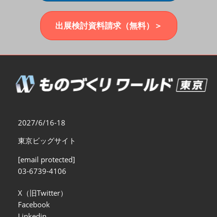
福岡展(12月)
2026年12月02日
マリンメッセ福岡｜MARIN MESSE Fukuoka
出展検討資料請求（無料）＞
2027/6/16-18
東京ビッグサイト
[email protected]
03-6739-4106
X（旧Twitter）
Facebook
Linkedin