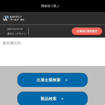
Press
ス
開催地で選ぶ
Escape
キ
to
ッ
close
ホーム
グ
プ
the
ロ
2026年10月07日
し
ー
menu.
インテックス大阪 | INTEX Osaka
2027/6/16-18
バ
出展検討資料請求
て
東京ビッグサイト
ル
進
ナ
名古屋展(4月)
東京展(6月)
ビ
む
2027年04月07日
ゲ
ポートメッセなごや | Port Messe Nagoya
ー
シ
ョ
東京展(6月)
ン
2027年06月16日
を
東京ビッグサイト | Tokyo Big Sight
折
り
出展企業検索 ＞
た
大阪展(10月)
た
2026年10月07日
む
インテックス大阪 | INTEX Osaka
製品検索 ＞