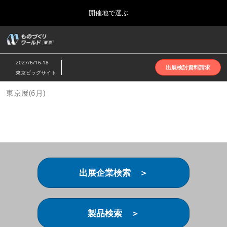
Press
ス
開催地で選ぶ
Escape
キ
to
ッ
close
ホーム
グ
プ
the
ロ
2026年10月07日
し
ー
menu.
インテックス大阪 | INTEX Osaka
2027/6/16-18
バ
出展検討資料請求
て
東京ビッグサイト
ル
進
ナ
名古屋展(4月)
東京展(6月)
ビ
む
2027年04月07日
ゲ
ポートメッセなごや | Port Messe Nagoya
ー
シ
ョ
東京展(6月)
ン
2027年06月16日
を
東京ビッグサイト | Tokyo Big Sight
折
り
出展企業検索 ＞
た
大阪展(10月)
た
2026年10月07日
む
インテックス大阪 | INTEX Osaka
製品検索 ＞