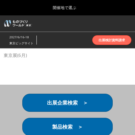
Press
ス
開催地で選ぶ
Escape
キ
to
ッ
close
ホーム
グ
プ
the
ロ
2026年10月07日
し
ー
menu.
インテックス大阪 | INTEX Osaka
2027/6/16-18
バ
出展検討資料請求
て
東京ビッグサイト
ル
進
ナ
名古屋展(4月)
東京展(6月)
ビ
む
2027年04月07日
ゲ
ポートメッセなごや | Port Messe Nagoya
ー
シ
ョ
東京展(6月)
ン
2027年06月16日
を
東京ビッグサイト | Tokyo Big Sight
折
り
出展企業検索 ＞
た
大阪展(10月)
た
2026年10月07日
む
インテックス大阪 | INTEX Osaka
製品検索 ＞