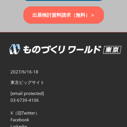
福岡展(12月)
2026年12月02日
マリンメッセ福岡｜MARIN MESSE Fukuoka
出展検討資料請求（無料）＞
2027/6/16-18
東京ビッグサイト
[email protected]
03-6739-4106
X（旧Twitter）
Facebook
Linkedin