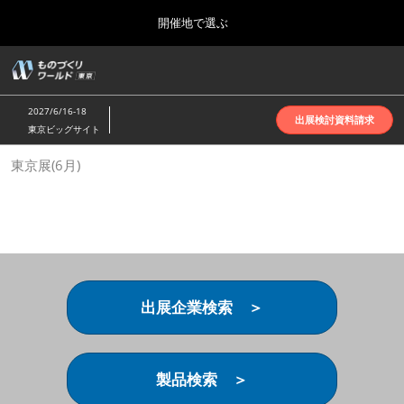
Press
ス
開催地で選ぶ
Escape
キ
to
ッ
close
ホーム
グ
プ
the
ロ
2026年10月07日
し
ー
menu.
インテックス大阪 | INTEX Osaka
2027/6/16-18
バ
出展検討資料請求
て
東京ビッグサイト
ル
進
ナ
名古屋展(4月)
東京展(6月)
ビ
む
2027年04月07日
ゲ
ポートメッセなごや | Port Messe Nagoya
ー
シ
ョ
東京展(6月)
ン
2027年06月16日
を
東京ビッグサイト | Tokyo Big Sight
折
り
出展企業検索 ＞
た
大阪展(10月)
た
2026年10月07日
む
インテックス大阪 | INTEX Osaka
製品検索 ＞