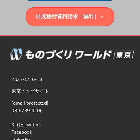
福岡展(12月)
2026年12月02日
マリンメッセ福岡｜MARIN MESSE Fukuoka
出展検討資料請求（無料）＞
2027/6/16-18
東京ビッグサイト
[email protected]
03-6739-4106
X（旧Twitter）
Facebook
Linkedin