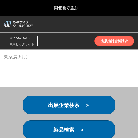
Press
ス
開催地で選ぶ
Escape
キ
to
ッ
close
ホーム
グ
プ
the
ロ
2026年10月07日
し
ー
menu.
インテックス大阪 | INTEX Osaka
2027/6/16-18
バ
出展検討資料請求
て
東京ビッグサイト
ル
進
ナ
名古屋展(4月)
東京展(6月)
ビ
む
2027年04月07日
ゲ
ポートメッセなごや | Port Messe Nagoya
ー
シ
ョ
東京展(6月)
ン
2027年06月16日
を
東京ビッグサイト | Tokyo Big Sight
折
り
出展企業検索 ＞
た
大阪展(10月)
た
2026年10月07日
む
インテックス大阪 | INTEX Osaka
製品検索 ＞