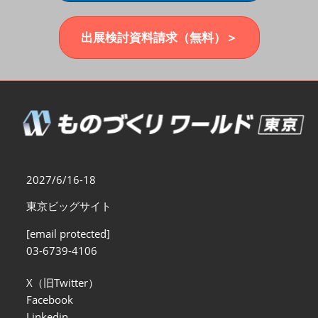
福岡展(12月)
2026年12月02日
マリンメッセ福岡｜MARIN MESSE Fukuoka
出展検討資料請求（無料）＞
2027/6/16-18
東京ビッグサイト
[email protected]
03-6739-4106
X（旧Twitter）
Facebook
Linkedin