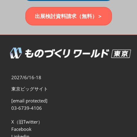
福岡展(12月)
2026年12月02日
マリンメッセ福岡｜MARIN MESSE Fukuoka
出展検討資料請求（無料）＞
2027/6/16-18
東京ビッグサイト
[email protected]
03-6739-4106
X（旧Twitter）
Facebook
Linkedin