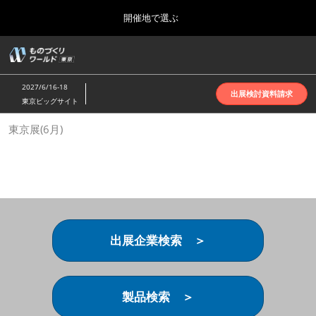
Press
ス
開催地で選ぶ
Escape
キ
to
ッ
close
ホーム
グ
プ
the
ロ
2026年10月07日
し
ー
menu.
インテックス大阪 | INTEX Osaka
2027/6/16-18
バ
出展検討資料請求
て
東京ビッグサイト
ル
進
ナ
名古屋展(4月)
東京展(6月)
ビ
む
2027年04月07日
ゲ
ポートメッセなごや | Port Messe Nagoya
ー
シ
ョ
東京展(6月)
ン
2027年06月16日
を
東京ビッグサイト | Tokyo Big Sight
折
り
出展企業検索 ＞
た
大阪展(10月)
た
2026年10月07日
む
インテックス大阪 | INTEX Osaka
製品検索 ＞