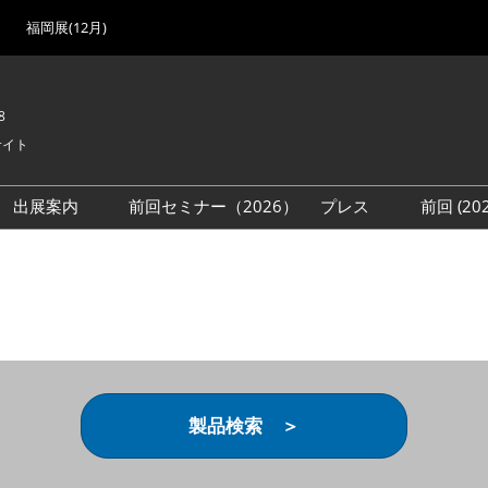
福岡展(12月)
8
サイト
出展案内
前回セミナー（2026）
プレス
前回 (2
展
展社・製品検索
出展検討資料を請求する
取材事前登録
会場
（無料）
展製品特集 一覧
来場者
ローバル･サプライ
特集
目の併催イベント
法について
製品検索 ＞