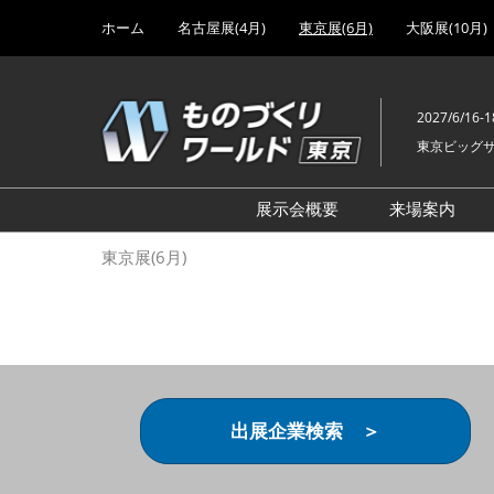
Press
ス
ホーム
名古屋展(4月)
東京展(6月)
大阪展(10月)
Escape
キ
to
ッ
close
プ
the
2027/6/16-1
し
menu.
東京ビッグ
て
進
む
展示会概要
来場案内
設計･製造ソリューション
前回 出
東京展(6月)
機械要素技術展
前回 出
ヘルスケア･医療機器 開発
前回 グ
展
チェーン
工場設備･備品展
前回 注
次世代3Dプリンタ展
ご来場方
出展企業検索 ＞
計測･検査･センサ展
アクセス