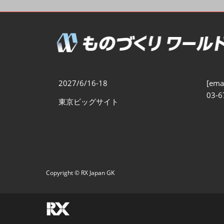
製造業DX展
展示会・
シー
ものづくりODM/EMS展
製造業サイバーセキュリテ
ィ展
スマートメンテナンス展
2027/6/16-18
[emai
ものづくりNEXT
03-6
東京ビッグサイト
製造業×フィジカルAI展
Copyright © RX Japan GK