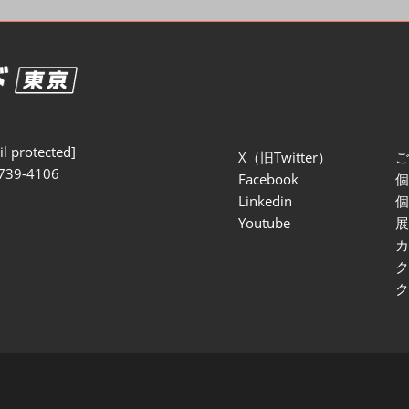
セミナー参加ポリ
l protected]
X（旧Twitter）
739-4106
Facebook
Linkedin
Youtube