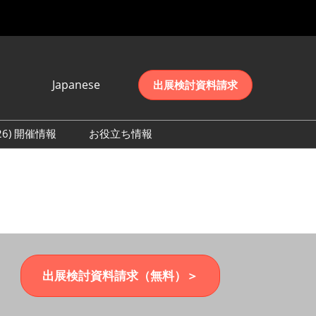
Japanese
出展検討資料請求
Japanese
English
026) 開催情報
お役立ち情報
简体中文
初日の様子 (2026)
한국어
数 (2026)
出展検討資料請求（無料）＞