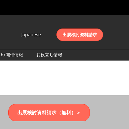
Japanese
出展検討資料請求
Japanese
English
026) 開催情報
お役立ち情報
简体中文
初日の様子 (2026)
한국어
数 (2026)
出展検討資料請求（無料）＞