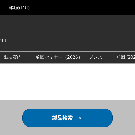
福岡展(12月)
8
サイト
出展案内
前回セミナー（2026）
プレス
前回 (2
展
展社・製品検索
出展検討資料を請求する
取材事前登録
会場
（無料）
展製品特集 一覧
来場者
ローバル･サプライ
特集
目の併催イベント
法について
製品検索 ＞