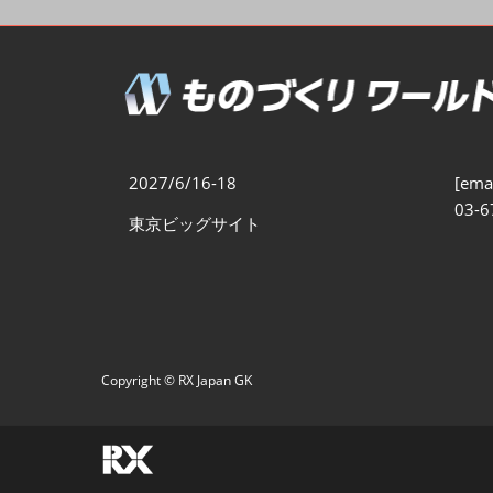
製造業DX展
展示会・
シー
ものづくりODM/EMS展
製造業サイバーセキュリテ
ィ展
スマートメンテナンス展
2027/6/16-18
[emai
ものづくりNEXT
03-6
東京ビッグサイト
製造業×フィジカルAI展
Copyright © RX Japan GK