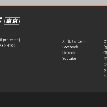
セミナー参加ポリ
l protected]
X（旧Twitter）
739-4106
Facebook
Linkedin
Youtube