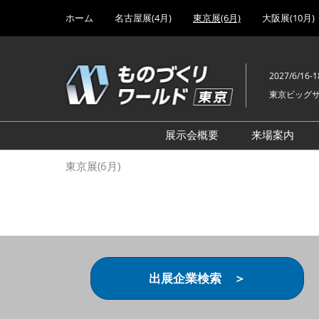
Press
ス
ホーム
名古屋展(4月)
東京展(6月)
大阪展(10月)
Escape
キ
to
ッ
close
プ
the
2027/6/16-1
し
menu.
東京ビッグ
て
進
む
展示会概要
来場案内
設計･製造ソリューション
前回 出
東京展(6月)
機械要素技術展
前回 出
ヘルスケア･医療機器 開発
前回 グ
展
チェーン
工場設備･備品展
前回 注
次世代3Dプリンタ展
ご来場方
出展企業検索 ＞
計測･検査･センサ展
アクセス