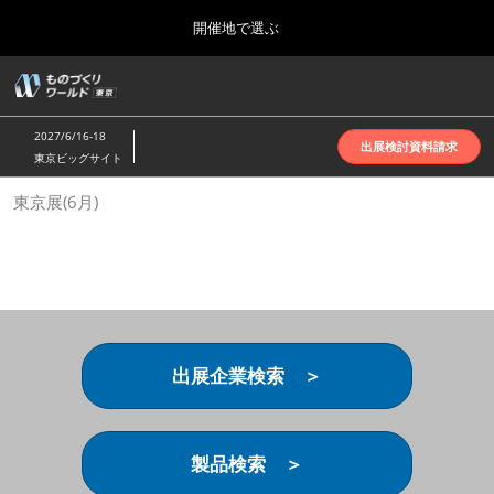
Press
ス
開催地で選ぶ
Escape
キ
to
ッ
close
ホーム
グ
プ
the
ロ
2026年10月07日
し
ー
menu.
インテックス大阪 | INTEX Osaka
2027/6/16-18
バ
出展検討資料請求
て
東京ビッグサイト
ル
進
ナ
名古屋展(4月)
東京展(6月)
ビ
む
2027年04月07日
ゲ
ポートメッセなごや | Port Messe Nagoya
ー
シ
ョ
東京展(6月)
ン
2027年06月16日
を
東京ビッグサイト | Tokyo Big Sight
折
り
出展企業検索 ＞
た
大阪展(10月)
た
2026年10月07日
む
インテックス大阪 | INTEX Osaka
製品検索 ＞