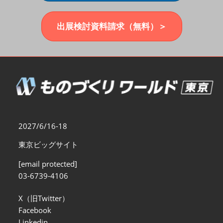
福岡展(12月)
2026年12月02日
マリンメッセ福岡｜MARIN MESSE Fukuoka
出展検討資料請求（無料）＞
2027/6/16-18
東京ビッグサイト
[email protected]
03-6739-4106
X（旧Twitter）
Facebook
Linkedin