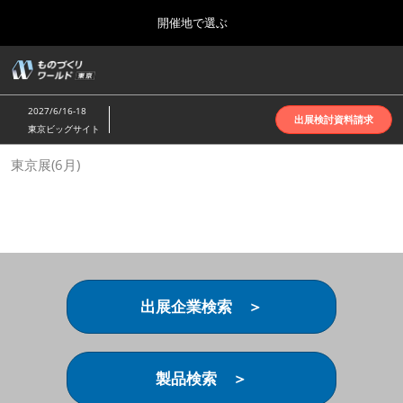
Press
ス
開催地で選ぶ
Escape
キ
to
ッ
close
ホーム
グ
プ
the
ロ
2026年10月07日
し
ー
menu.
インテックス大阪 | INTEX Osaka
2027/6/16-18
バ
出展検討資料請求
て
東京ビッグサイト
ル
進
ナ
名古屋展(4月)
東京展(6月)
ビ
む
2027年04月07日
ゲ
ポートメッセなごや | Port Messe Nagoya
ー
シ
ョ
東京展(6月)
ン
2027年06月16日
を
東京ビッグサイト | Tokyo Big Sight
折
り
出展企業検索 ＞
た
大阪展(10月)
た
2026年10月07日
む
インテックス大阪 | INTEX Osaka
製品検索 ＞