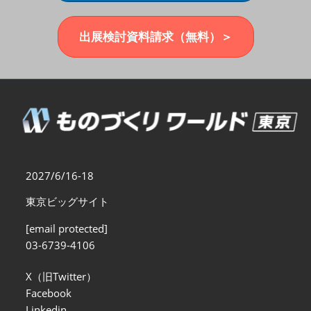
福岡展(12月)
2026年12月02日
マリンメッセ福岡｜MARIN MESSE Fukuoka
出展検討資料請求（無料）＞
2027/6/16-18
東京ビッグサイト
[email protected]
03-6739-4106
X（旧Twitter）
Facebook
Linkedin