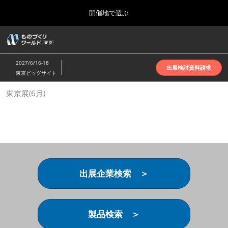
Press
ス
開催地で選ぶ
Escape
キ
to
ッ
close
ホーム
グ
プ
the
ロ
2026年10月07日
し
ー
menu.
インテックス大阪 | INTEX Osaka
2027/6/16-18
バ
出展検討資料請求
て
東京ビッグサイト
ル
進
ナ
名古屋展(4月)
東京展(6月)
ビ
む
2027年04月07日
ゲ
ポートメッセなごや | Port Messe Nagoya
ー
シ
ョ
東京展(6月)
ン
2027年06月16日
を
東京ビッグサイト | Tokyo Big Sight
折
り
出展企業検索 ＞
た
大阪展(10月)
た
2026年10月07日
む
インテックス大阪 | INTEX Osaka
製品検索 ＞