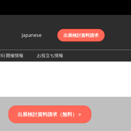
Japanese
出展検討資料請求
Japanese
English
026) 開催情報
お役立ち情報
简体中文
初日の様子 (2026)
한국어
数 (2026)
出展検討資料請求（無料）＞