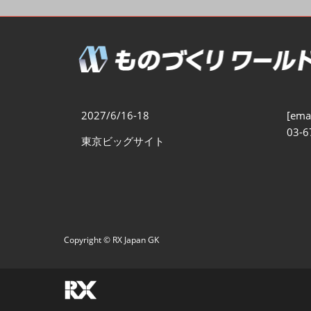
製造業DX展
展示会・
シー
ものづくりODM/EMS展
製造業サイバーセキュリテ
ィ展
スマートメンテナンス展
2027/6/16-18
[emai
ものづくりNEXT
03-6
東京ビッグサイト
製造業×フィジカルAI展
Copyright © RX Japan GK