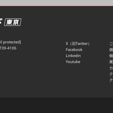
セミナー参加ポリ
l protected]
X（旧Twitter）
739-4106
Facebook
Linkedin
Youtube