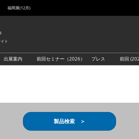
福岡展(12月)
8
サイト
出展案内
前回セミナー（2026）
プレス
前回 (2
展
展社・製品検索
出展検討資料を請求する
取材事前登録
会場
（無料）
展製品特集 一覧
来場者
ローバル･サプライ
特集
目の併催イベント
法について
製品検索 ＞