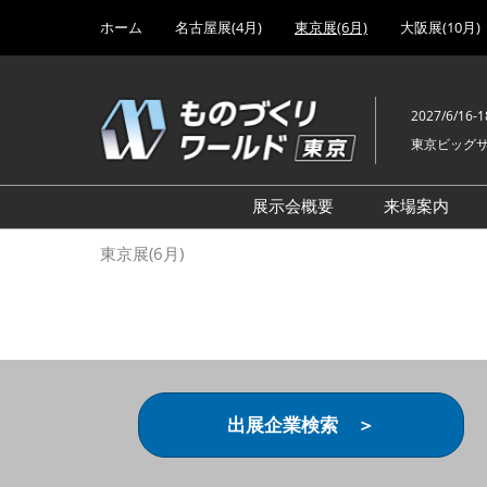
Press
ス
ホーム
名古屋展(4月)
東京展(6月)
大阪展(10月)
Escape
キ
to
ッ
close
プ
the
2027/6/16-1
し
menu.
東京ビッグ
て
進
む
展示会概要
来場案内
設計･製造ソリューション
前回 出
東京展(6月)
機械要素技術展
前回 出
ヘルスケア･医療機器 開発
前回 グ
展
チェーン
工場設備･備品展
前回 注
次世代3Dプリンタ展
ご来場方
出展企業検索 ＞
計測･検査･センサ展
アクセス