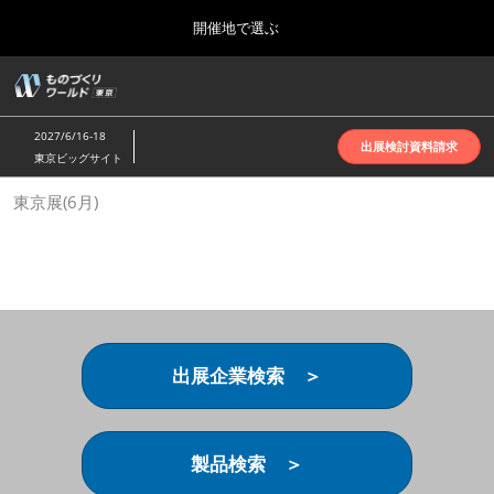
Press
ス
開催地で選ぶ
Escape
キ
to
ッ
close
ホーム
グ
プ
the
ロ
2026年10月07日
し
ー
menu.
インテックス大阪 | INTEX Osaka
2027/6/16-18
バ
出展検討資料請求
て
東京ビッグサイト
ル
進
ナ
名古屋展(4月)
東京展(6月)
ビ
む
2027年04月07日
ゲ
ポートメッセなごや | Port Messe Nagoya
ー
シ
ョ
東京展(6月)
ン
2027年06月16日
を
東京ビッグサイト | Tokyo Big Sight
折
り
出展企業検索 ＞
た
大阪展(10月)
た
2026年10月07日
む
インテックス大阪 | INTEX Osaka
製品検索 ＞