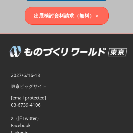
福岡展(12月)
2026年12月02日
マリンメッセ福岡｜MARIN MESSE Fukuoka
出展検討資料請求（無料）＞
2027/6/16-18
東京ビッグサイト
[email protected]
03-6739-4106
X（旧Twitter）
Facebook
Linkedin