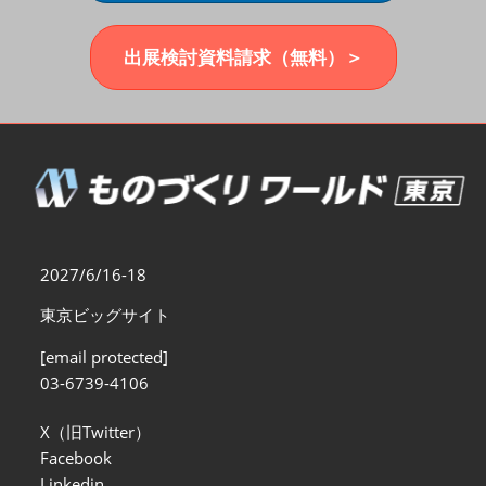
福岡展(12月)
2026年12月02日
マリンメッセ福岡｜MARIN MESSE Fukuoka
出展検討資料請求（無料）＞
2027/6/16-18
東京ビッグサイト
[email protected]
03-6739-4106
X（旧Twitter）
Facebook
Linkedin