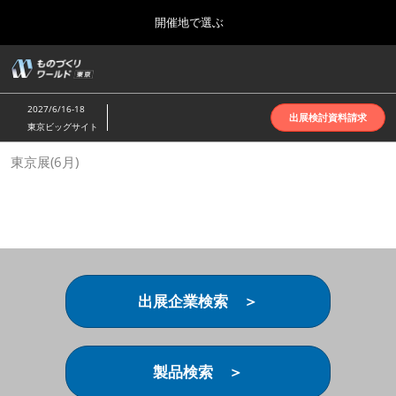
Press
ス
開催地で選ぶ
Escape
キ
to
ッ
close
ホーム
グ
プ
the
ロ
2026年10月07日
し
ー
menu.
インテックス大阪 | INTEX Osaka
2027/6/16-18
バ
出展検討資料請求
て
東京ビッグサイト
ル
進
ナ
名古屋展(4月)
東京展(6月)
ビ
む
2027年04月07日
ゲ
ポートメッセなごや | Port Messe Nagoya
ー
シ
ョ
東京展(6月)
ン
2027年06月16日
を
東京ビッグサイト | Tokyo Big Sight
折
り
出展企業検索 ＞
た
大阪展(10月)
た
2026年10月07日
む
インテックス大阪 | INTEX Osaka
製品検索 ＞