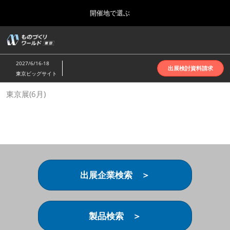
Press
ス
開催地で選ぶ
Escape
キ
to
ッ
close
ホーム
グ
プ
the
ロ
2026年10月07日
し
ー
menu.
インテックス大阪 | INTEX Osaka
2027/6/16-18
バ
出展検討資料請求
て
東京ビッグサイト
ル
進
ナ
名古屋展(4月)
東京展(6月)
ビ
む
2027年04月07日
ゲ
ポートメッセなごや | Port Messe Nagoya
ー
シ
ョ
東京展(6月)
ン
2027年06月16日
を
東京ビッグサイト | Tokyo Big Sight
折
り
出展企業検索 ＞
た
大阪展(10月)
た
2026年10月07日
む
インテックス大阪 | INTEX Osaka
製品検索 ＞