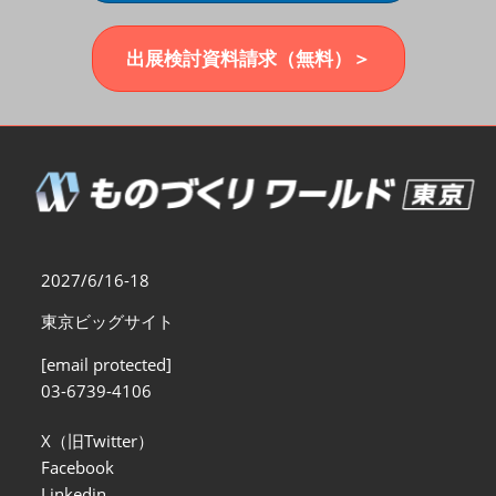
福岡展(12月)
2026年12月02日
マリンメッセ福岡｜MARIN MESSE Fukuoka
出展検討資料請求（無料）＞
2027/6/16-18
東京ビッグサイト
[email protected]
03-6739-4106
X（旧Twitter）
Facebook
Linkedin