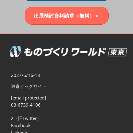
福岡展(12月)
2026年12月02日
マリンメッセ福岡｜MARIN MESSE Fukuoka
出展検討資料請求（無料）＞
2027/6/16-18
東京ビッグサイト
[email protected]
03-6739-4106
X（旧Twitter）
Facebook
Linkedin