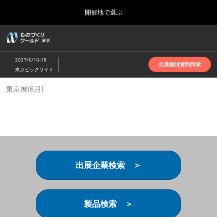
Press
ス
開催地で選ぶ
Escape
キ
to
ッ
close
ホーム
グ
プ
the
ロ
2026年10月07日
し
ー
menu.
インテックス大阪 | INTEX Osaka
2027/6/16-18
バ
出展検討資料請求
て
東京ビッグサイト
ル
進
ナ
名古屋展(4月)
東京展(6月)
ビ
む
2027年04月07日
ゲ
ポートメッセなごや | Port Messe Nagoya
ー
シ
ョ
東京展(6月)
ン
2027年06月16日
を
東京ビッグサイト | Tokyo Big Sight
折
り
出展企業検索 ＞
た
大阪展(10月)
た
2026年10月07日
む
インテックス大阪 | INTEX Osaka
製品検索 ＞