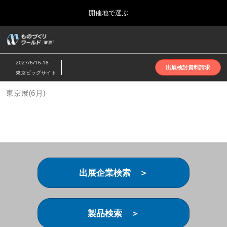
Press
ス
開催地で選ぶ
Escape
キ
to
ッ
close
ホーム
グ
プ
the
ロ
2026年10月07日
し
ー
menu.
インテックス大阪 | INTEX Osaka
2027/6/16-18
バ
出展検討資料請求
て
東京ビッグサイト
ル
進
ナ
名古屋展(4月)
東京展(6月)
ビ
む
2027年04月07日
ゲ
ポートメッセなごや | Port Messe Nagoya
ー
シ
ョ
東京展(6月)
ン
2027年06月16日
を
東京ビッグサイト | Tokyo Big Sight
折
り
出展企業検索 ＞
た
大阪展(10月)
た
2026年10月07日
む
インテックス大阪 | INTEX Osaka
製品検索 ＞