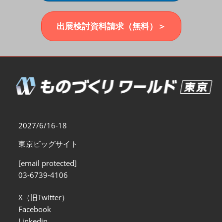
福岡展(12月)
2026年12月02日
マリンメッセ福岡｜MARIN MESSE Fukuoka
出展検討資料請求（無料）＞
2027/6/16-18
東京ビッグサイト
[email protected]
03-6739-4106
X（旧Twitter）
Facebook
Linkedin