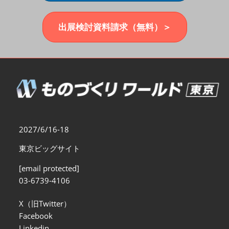
福岡展(12月)
2026年12月02日
マリンメッセ福岡｜MARIN MESSE Fukuoka
出展検討資料請求（無料）＞
2027/6/16-18
東京ビッグサイト
[email protected]
03-6739-4106
X（旧Twitter）
Facebook
Linkedin