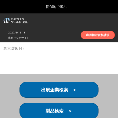
Press
ス
開催地で選ぶ
Escape
キ
to
ッ
close
ホーム
グ
プ
the
ロ
2026年10月07日
し
ー
menu.
インテックス大阪 | INTEX Osaka
2027/6/16-18
バ
出展検討資料請求
て
東京ビッグサイト
ル
進
ナ
名古屋展(4月)
東京展(6月)
ビ
む
2027年04月07日
ゲ
ポートメッセなごや | Port Messe Nagoya
ー
シ
ョ
東京展(6月)
ン
2027年06月16日
を
東京ビッグサイト | Tokyo Big Sight
折
り
出展企業検索 ＞
た
大阪展(10月)
た
2026年10月07日
む
インテックス大阪 | INTEX Osaka
製品検索 ＞