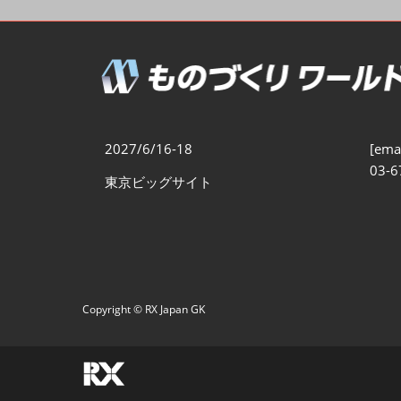
製造業DX展
展示会・
シー
ものづくりODM/EMS展
製造業サイバーセキュリテ
ィ展
スマートメンテナンス展
2027/6/16-18
[emai
ものづくりNEXT
03-6
東京ビッグサイト
製造業×フィジカルAI展
Copyright © RX Japan GK