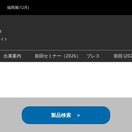
福岡展(12月)
8
サイト
出展案内
前回セミナー（2026）
プレス
前回 (2
展
展社・製品検索
出展検討資料を請求する
取材事前登録
会場
（無料）
展製品特集 一覧
来場者
ローバル･サプライ
特集
目の併催イベント
法について
製品検索 ＞