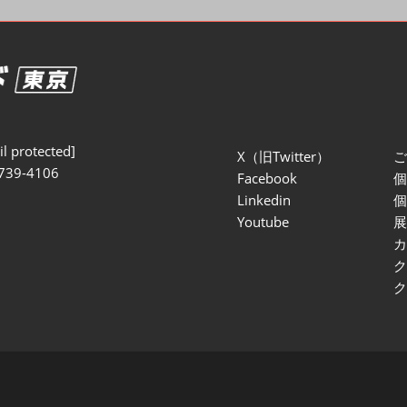
セミナー参加ポリ
l protected]
X（旧Twitter）
739-4106
Facebook
Linkedin
Youtube