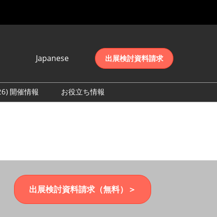
Japanese
出展検討資料請求
Japanese
English
026) 開催情報
お役立ち情報
简体中文
初日の様子 (2026)
한국어
数 (2026)
出展検討資料請求（無料）＞