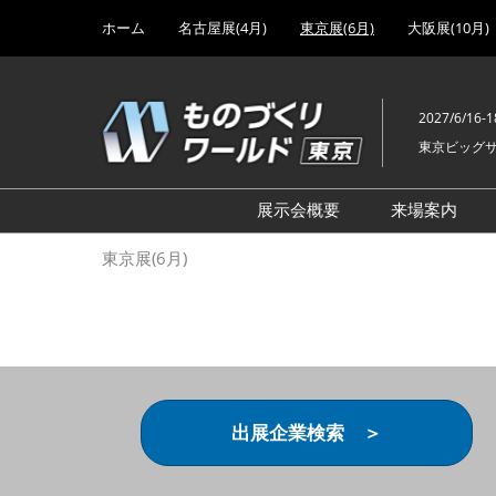
Press
ス
ホーム
名古屋展(4月)
東京展(6月)
大阪展(10月)
Escape
キ
to
ッ
close
プ
the
2027/6/16-1
し
menu.
東京ビッグ
て
進
む
展示会概要
来場案内
設計･製造ソリューション
前回 出
東京展(6月)
機械要素技術展
前回 出
ヘルスケア･医療機器 開発
前回 グ
展
チェーン
工場設備･備品展
前回 注
次世代3Dプリンタ展
ご来場方
出展企業検索 ＞
計測･検査･センサ展
アクセス