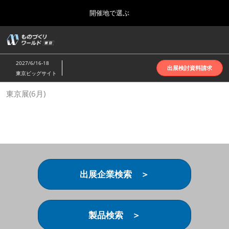
Press
ス
開催地で選ぶ
Escape
キ
to
ッ
close
ホーム
グ
プ
the
ロ
2026年10月07日
し
ー
menu.
インテックス大阪 | INTEX Osaka
2027/6/16-18
バ
出展検討資料請求
て
東京ビッグサイト
ル
進
ナ
名古屋展(4月)
東京展(6月)
ビ
む
2027年04月07日
ゲ
ポートメッセなごや | Port Messe Nagoya
ー
シ
ョ
東京展(6月)
ン
2027年06月16日
を
東京ビッグサイト | Tokyo Big Sight
折
り
出展企業検索 ＞
た
大阪展(10月)
た
2026年10月07日
む
インテックス大阪 | INTEX Osaka
製品検索 ＞