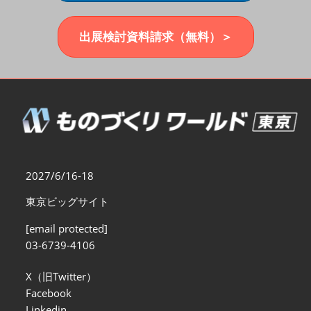
福岡展(12月)
2026年12月02日
マリンメッセ福岡｜MARIN MESSE Fukuoka
出展検討資料請求（無料）＞
2027/6/16-18
東京ビッグサイト
[email protected]
03-6739-4106
X（旧Twitter）
Facebook
Linkedin