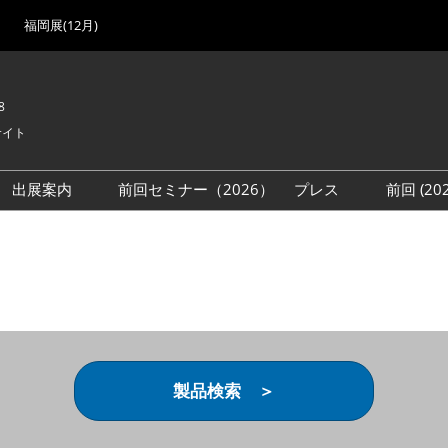
福岡展(12月)
8
サイト
出展案内
前回セミナー（2026）
プレス
前回 (2
展
展社・製品検索
出展検討資料を請求する
取材事前登録
会場
（無料）
展製品特集 一覧
来場者
ローバル･サプライ
特集
目の併催イベント
法について
製品検索 ＞