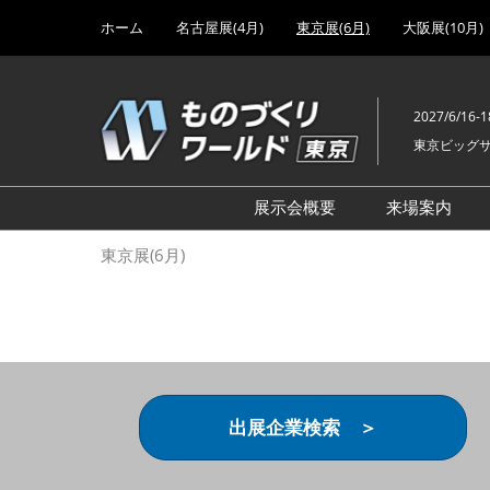
Press
ス
ホーム
名古屋展(4月)
東京展(6月)
大阪展(10月)
Escape
キ
to
ッ
close
プ
the
2027/6/16-1
し
menu.
東京ビッグ
て
進
む
展示会概要
来場案内
設計･製造ソリューション
前回 出
東京展(6月)
機械要素技術展
前回 出
ヘルスケア･医療機器 開発
前回 グ
展
チェーン
工場設備･備品展
前回 注
次世代3Dプリンタ展
ご来場方
出展企業検索 ＞
計測･検査･センサ展
アクセス