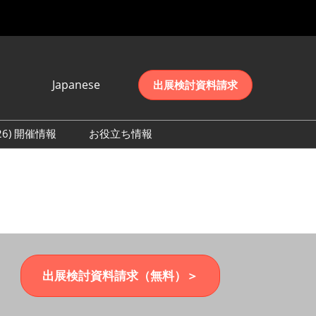
Japanese
出展検討資料請求
Japanese
English
026) 開催情報
お役立ち情報
简体中文
初日の様子 (2026)
한국어
数 (2026)
出展検討資料請求（無料）＞