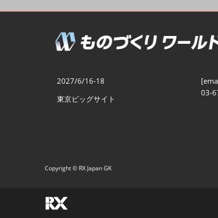
製造業DX展
展示会・
シー
ものづくりODM/EMS展
製造業サイバーセキュリテ
ィ展
スマートメンテナンス展
2027/6/16-18
[emai
ものづくりNEXT
03-6
東京ビッグサイト
製造業×フィジカルAI展
Copyright © RX Japan GK