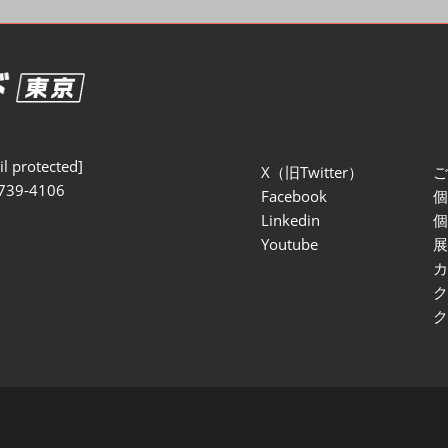
セミナー参加ポリ
l protected]
X（旧Twitter）
739-4106
Facebook
Linkedin
Youtube