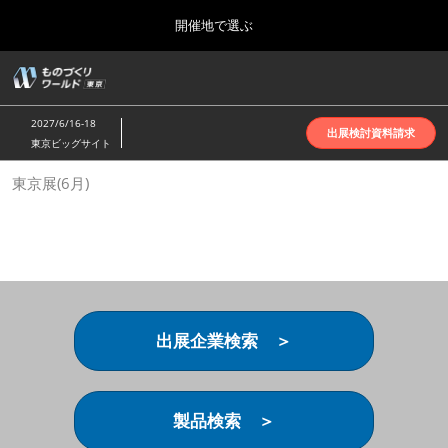
Press
ス
開催地で選ぶ
Escape
キ
to
ッ
close
ホーム
グ
プ
the
ロ
2026年10月07日
し
ー
menu.
インテックス大阪 | INTEX Osaka
2027/6/16-18
バ
出展検討資料請求
て
東京ビッグサイト
ル
進
ナ
名古屋展(4月)
東京展(6月)
ビ
む
2027年04月07日
ゲ
ポートメッセなごや | Port Messe Nagoya
ー
シ
ョ
東京展(6月)
ン
2027年06月16日
を
東京ビッグサイト | Tokyo Big Sight
折
り
出展企業検索 ＞
た
大阪展(10月)
た
2026年10月07日
む
インテックス大阪 | INTEX Osaka
製品検索 ＞