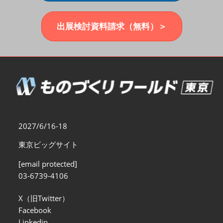
福岡展(12月)
2026年12月02日
マリンメッセ福岡｜MARIN MESSE Fukuoka
出展検討資料請求（無料）＞
2027/6/16-18
東京ビッグサイト
[email protected]
03-6739-4106
X（旧Twitter）
Facebook
Linkedin