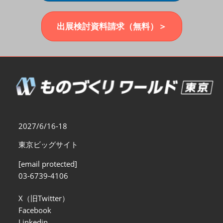
福岡展(12月)
2026年12月02日
マリンメッセ福岡｜MARIN MESSE Fukuoka
出展検討資料請求（無料）＞
2027/6/16-18
東京ビッグサイト
[email protected]
03-6739-4106
X（旧Twitter）
Facebook
Linkedin