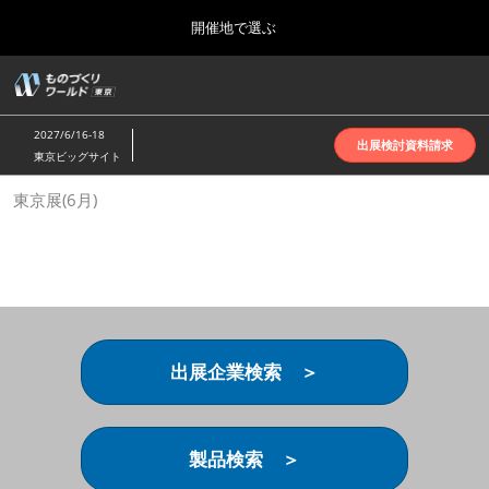
Press
ス
開催地で選ぶ
Escape
キ
to
ッ
close
ホーム
グ
プ
the
ロ
2026年10月07日
し
ー
menu.
インテックス大阪 | INTEX Osaka
2027/6/16-18
バ
出展検討資料請求
て
東京ビッグサイト
ル
進
ナ
名古屋展(4月)
東京展(6月)
ビ
む
2027年04月07日
ゲ
ポートメッセなごや | Port Messe Nagoya
ー
シ
ョ
東京展(6月)
ン
2027年06月16日
を
東京ビッグサイト | Tokyo Big Sight
折
り
出展企業検索 ＞
た
大阪展(10月)
た
2026年10月07日
む
インテックス大阪 | INTEX Osaka
製品検索 ＞