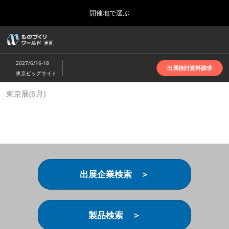
Press
ス
開催地で選ぶ
Escape
キ
to
ッ
close
ホーム
グ
プ
the
ロ
2026年10月07日
し
ー
menu.
インテックス大阪 | INTEX Osaka
2027/6/16-18
バ
出展検討資料請求
て
東京ビッグサイト
ル
進
ナ
名古屋展(4月)
東京展(6月)
ビ
む
2027年04月07日
ゲ
ポートメッセなごや | Port Messe Nagoya
ー
シ
ョ
東京展(6月)
ン
2027年06月16日
を
東京ビッグサイト | Tokyo Big Sight
折
り
出展企業検索 ＞
た
大阪展(10月)
た
2026年10月07日
む
インテックス大阪 | INTEX Osaka
製品検索 ＞