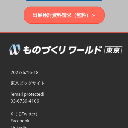
福岡展(12月)
2026年12月02日
マリンメッセ福岡｜MARIN MESSE Fukuoka
出展検討資料請求（無料）＞
2027/6/16-18
東京ビッグサイト
[email protected]
03-6739-4106
X（旧Twitter）
Facebook
Linkedin