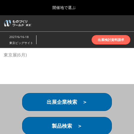
Press
ス
開催地で選ぶ
Escape
キ
to
ッ
close
ホーム
グ
プ
the
ロ
2026年10月07日
し
ー
menu.
インテックス大阪 | INTEX Osaka
2027/6/16-18
バ
出展検討資料請求
て
東京ビッグサイト
ル
進
ナ
名古屋展(4月)
東京展(6月)
ビ
む
2027年04月07日
ゲ
ポートメッセなごや | Port Messe Nagoya
ー
シ
ョ
東京展(6月)
ン
2027年06月16日
を
東京ビッグサイト | Tokyo Big Sight
折
り
出展企業検索 ＞
た
大阪展(10月)
た
2026年10月07日
む
インテックス大阪 | INTEX Osaka
製品検索 ＞