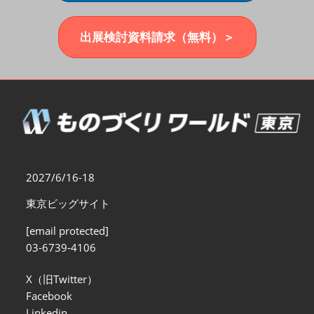
福岡展(12月)
2026年12月02日
マリンメッセ福岡｜MARIN MESSE Fukuoka
出展検討資料請求（無料）＞
2027/6/16-18
東京ビッグサイト
[email protected]
03-6739-4106
X（旧Twitter）
Facebook
Linkedin