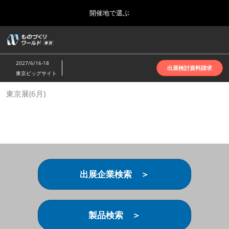
Press
ス
開催地で選ぶ
Escape
キ
to
ッ
close
ホーム
グ
プ
the
ロ
2026年10月07日
し
ー
menu.
インテックス大阪 | INTEX Osaka
2027/6/16-18
バ
出展検討資料請求
て
東京ビッグサイト
ル
進
ナ
名古屋展(4月)
東京展(6月)
ビ
む
2027年04月07日
ゲ
ポートメッセなごや | Port Messe Nagoya
ー
シ
ョ
東京展(6月)
ン
2027年06月16日
を
東京ビッグサイト | Tokyo Big Sight
折
り
出展企業検索 ＞
た
大阪展(10月)
た
2026年10月07日
む
インテックス大阪 | INTEX Osaka
製品検索 ＞