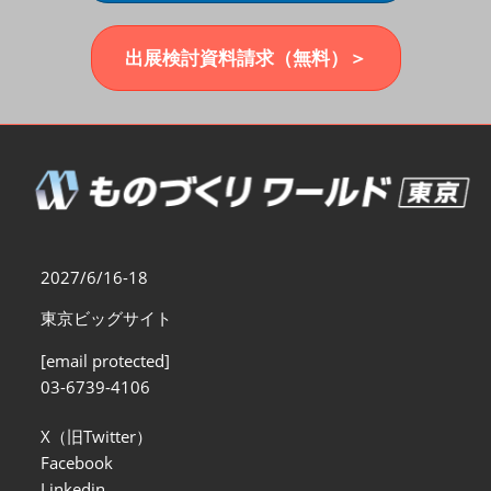
福岡展(12月)
2026年12月02日
マリンメッセ福岡｜MARIN MESSE Fukuoka
出展検討資料請求（無料）＞
2027/6/16-18
東京ビッグサイト
[email protected]
03-6739-4106
X（旧Twitter）
Facebook
Linkedin