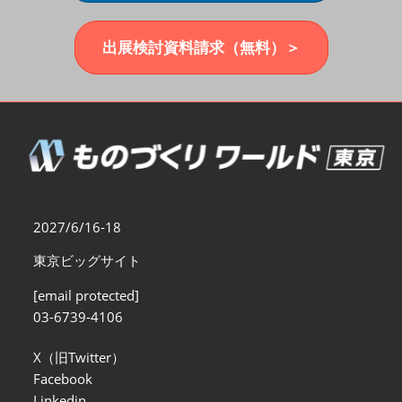
福岡展(12月)
2026年12月02日
マリンメッセ福岡｜MARIN MESSE Fukuoka
出展検討資料請求（無料）＞
2027/6/16-18
東京ビッグサイト
[email protected]
03-6739-4106
X（旧Twitter）
Facebook
Linkedin