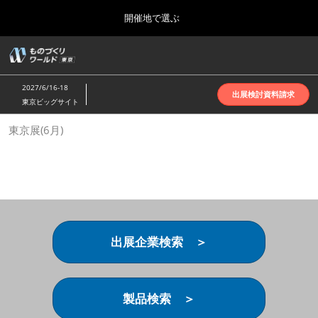
Press
ス
開催地で選ぶ
Escape
キ
to
ッ
close
ホーム
グ
プ
the
ロ
2026年10月07日
し
ー
menu.
インテックス大阪 | INTEX Osaka
2027/6/16-18
バ
出展検討資料請求
て
東京ビッグサイト
ル
進
ナ
名古屋展(4月)
東京展(6月)
ビ
む
2027年04月07日
ゲ
ポートメッセなごや | Port Messe Nagoya
ー
シ
ョ
東京展(6月)
ン
2027年06月16日
を
東京ビッグサイト | Tokyo Big Sight
折
り
出展企業検索 ＞
た
大阪展(10月)
た
2026年10月07日
む
インテックス大阪 | INTEX Osaka
製品検索 ＞