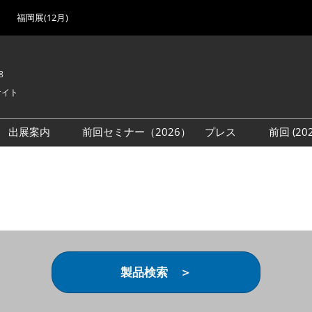
福岡展(12月)
8
サイト
出展案内
前回セミナー（2026）
プレス
前回 (2
展
展社・製品検索
出展検討資料を請求する
取材事前登録
会場
（無料）
展製品特集 一覧
来場者
ローバル･サプライ
特集
目の併催イベント
法について
製品検索 ＞