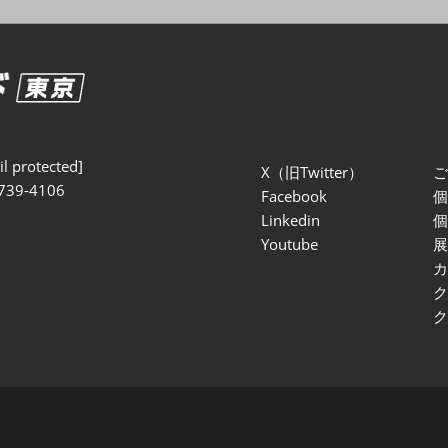
セミナー参加ポリ
l protected]
X（旧Twitter）
739-4106
Facebook
Linkedin
Youtube