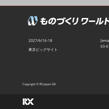
製造業DX展
展示会・
シー
ものづくりODM/EMS展
製造業サイバーセキュリテ
ィ展
スマートメンテナンス展
2027/6/16-18
[emai
ものづくりNEXT
03-6
東京ビッグサイト
製造業×フィジカルAI展
Copyright © RX Japan GK