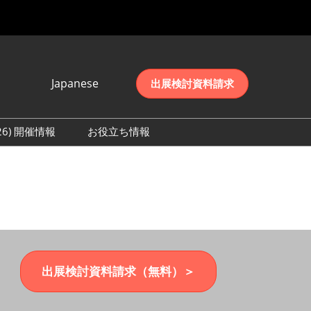
Japanese
出展検討資料請求
Japanese
English
026) 開催情報
お役立ち情報
简体中文
初日の様子 (2026)
한국어
数 (2026)
出展検討資料請求（無料）＞