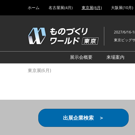
Press
ス
ホーム
名古屋展(4月)
東京展(6月)
大阪展(10月)
Escape
キ
to
ッ
close
プ
the
2027/6/16-1
し
menu.
東京ビッグ
て
進
む
展示会概要
来場案内
設計･製造ソリューション
前回 出
東京展(6月)
機械要素技術展
前回 出
ヘルスケア･医療機器 開発
前回 グ
展
チェーン
工場設備･備品展
前回 注
次世代3Dプリンタ展
ご来場方
出展企業検索 ＞
計測･検査･センサ展
アクセス