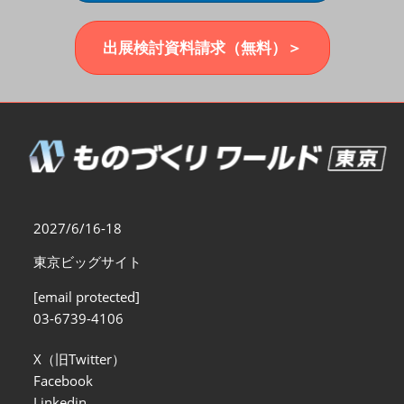
福岡展(12月)
2026年12月02日
マリンメッセ福岡｜MARIN MESSE Fukuoka
出展検討資料請求（無料）＞
2027/6/16-18
東京ビッグサイト
[email protected]
03-6739-4106
X（旧Twitter）
Facebook
Linkedin