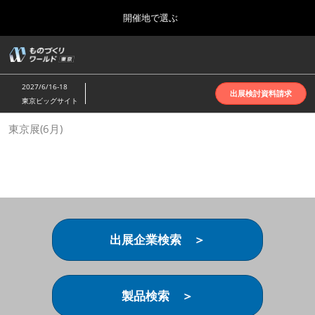
Press
ス
開催地で選ぶ
Escape
キ
to
ッ
close
ホーム
グ
プ
the
ロ
2026年10月07日
し
ー
menu.
インテックス大阪 | INTEX Osaka
2027/6/16-18
バ
出展検討資料請求
て
東京ビッグサイト
ル
進
ナ
名古屋展(4月)
東京展(6月)
ビ
む
2027年04月07日
ゲ
ポートメッセなごや | Port Messe Nagoya
ー
シ
ョ
東京展(6月)
ン
2027年06月16日
を
東京ビッグサイト | Tokyo Big Sight
折
り
出展企業検索 ＞
た
大阪展(10月)
た
2026年10月07日
む
インテックス大阪 | INTEX Osaka
製品検索 ＞