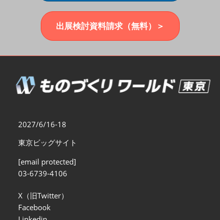
福岡展(12月)
2026年12月02日
マリンメッセ福岡｜MARIN MESSE Fukuoka
出展検討資料請求（無料）＞
2027/6/16-18
東京ビッグサイト
[email protected]
03-6739-4106
X（旧Twitter）
Facebook
Linkedin