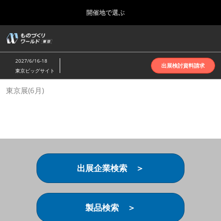
Press
ス
開催地で選ぶ
Escape
キ
to
ッ
close
ホーム
グ
プ
the
ロ
2026年10月07日
し
ー
menu.
インテックス大阪 | INTEX Osaka
2027/6/16-18
バ
出展検討資料請求
て
東京ビッグサイト
ル
進
ナ
名古屋展(4月)
東京展(6月)
ビ
む
2027年04月07日
ゲ
ポートメッセなごや | Port Messe Nagoya
ー
シ
ョ
東京展(6月)
ン
2027年06月16日
を
東京ビッグサイト | Tokyo Big Sight
折
り
出展企業検索 ＞
た
大阪展(10月)
た
2026年10月07日
む
インテックス大阪 | INTEX Osaka
製品検索 ＞