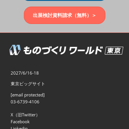
福岡展(12月)
2026年12月02日
マリンメッセ福岡｜MARIN MESSE Fukuoka
出展検討資料請求（無料）＞
2027/6/16-18
東京ビッグサイト
[email protected]
03-6739-4106
X（旧Twitter）
Facebook
Linkedin