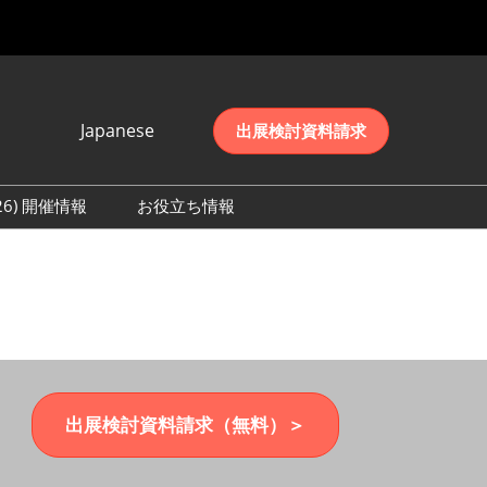
Japanese
出展検討資料請求
Japanese
English
026) 開催情報
お役立ち情報
简体中文
初日の様子 (2026)
한국어
数 (2026)
出展検討資料請求（無料）＞