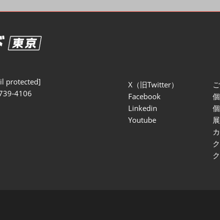
セミナー参加ポリ
l protected]
X（旧Twitter）
739-4106
Facebook
Linkedin
Youtube