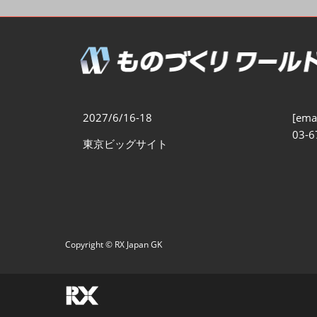
製造業DX展
展示会・
シー
ものづくりODM/EMS展
製造業サイバーセキュリテ
ィ展
スマートメンテナンス展
2027/6/16-18
[emai
ものづくりNEXT
03-6
東京ビッグサイト
製造業×フィジカルAI展
Copyright © RX Japan GK