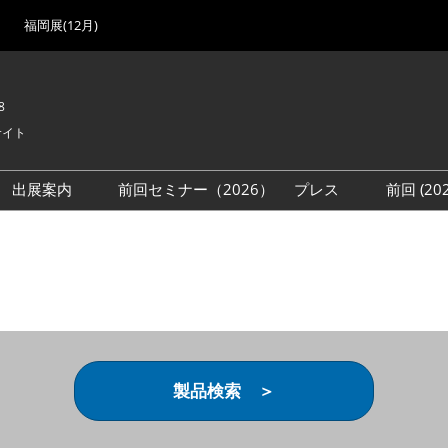
福岡展(12月)
8
サイト
出展案内
前回セミナー（2026）
プレス
前回 (2
展
展社・製品検索
出展検討資料を請求する
取材事前登録
会場
（無料）
展製品特集 一覧
来場者
ローバル･サプライ
特集
目の併催イベント
法について
製品検索 ＞