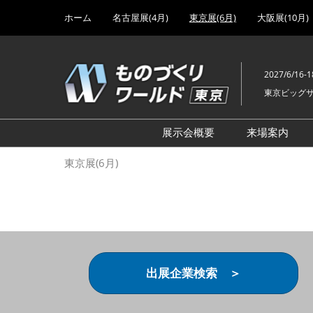
Press
ス
ホーム
名古屋展(4月)
東京展(6月)
大阪展(10月)
Escape
キ
to
ッ
close
プ
the
2027/6/16-1
し
menu.
東京ビッグ
て
進
む
展示会概要
来場案内
設計･製造ソリューション
前回 出
東京展(6月)
機械要素技術展
前回 出
ヘルスケア･医療機器 開発
前回 グ
展
チェーン
工場設備･備品展
前回 注
次世代3Dプリンタ展
ご来場方
出展企業検索 ＞
計測･検査･センサ展
アクセス