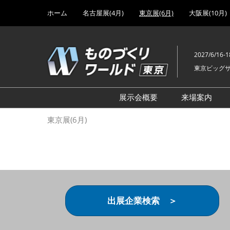
Press
ス
ホーム
名古屋展(4月)
東京展(6月)
大阪展(10月)
Escape
キ
to
ッ
close
プ
the
2027/6/16-1
し
menu.
東京ビッグ
て
進
む
展示会概要
来場案内
設計･製造ソリューション
前回 出
東京展(6月)
機械要素技術展
前回 出
ヘルスケア･医療機器 開発
前回 グ
展
チェーン
工場設備･備品展
前回 注
次世代3Dプリンタ展
ご来場方
出展企業検索 ＞
計測･検査･センサ展
アクセス