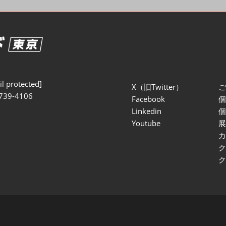
セミナー参加ポリ
l protected]
X（旧Twitter）
739-4106
Facebook
Linkedin
Youtube