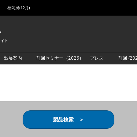
福岡展(12月)
8
サイト
出展案内
前回セミナー（2026）
プレス
前回 (2
展
展社・製品検索
出展検討資料を請求する
取材事前登録
会場
（無料）
展製品特集 一覧
来場者
ローバル･サプライ
特集
目の併催イベント
法について
製品検索 ＞