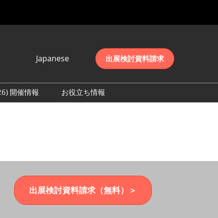
Japanese
出展検討資料請求
Japanese
English
026) 開催情報
お役立ち情報
简体中文
初日の様子 (2026)
한국어
数 (2026)
出展検討資料請求（無料）＞