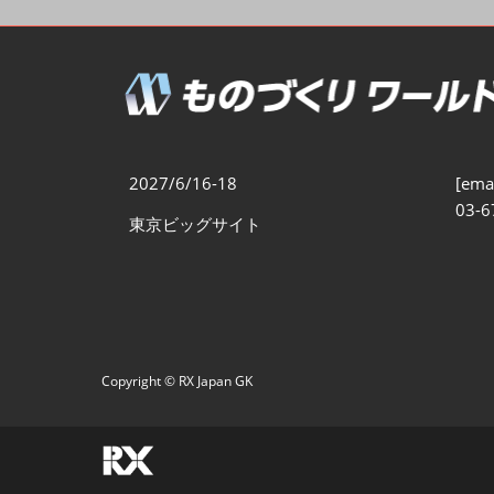
製造業DX展
展示会・
シー
ものづくりODM/EMS展
製造業サイバーセキュリテ
ィ展
スマートメンテナンス展
2027/6/16-18
[emai
ものづくりNEXT
03-6
東京ビッグサイト
製造業×フィジカルAI展
Copyright © RX Japan GK