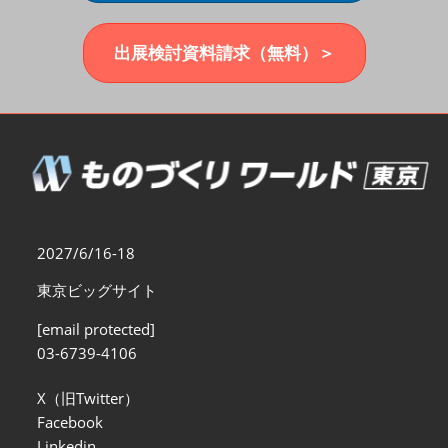
福岡展(12月)
2026年12月02日
マリンメッセ福岡｜MARIN MESSE Fukuoka
出展検討資料請求（無料）＞
2027/6/16-18
東京ビッグサイト
[email protected]
03-6739-4106
X（旧Twitter）
Facebook
Linkedin