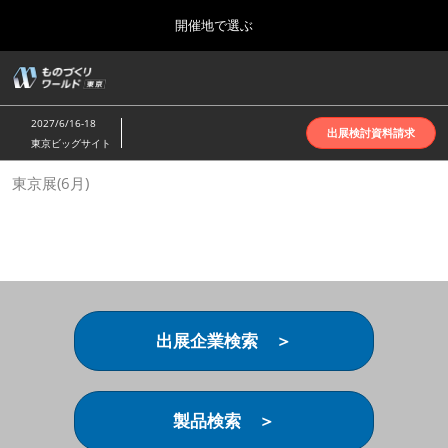
Press
ス
開催地で選ぶ
Escape
キ
to
ッ
close
ホーム
グ
プ
the
ロ
2026年10月07日
し
ー
menu.
インテックス大阪 | INTEX Osaka
2027/6/16-18
バ
出展検討資料請求
て
東京ビッグサイト
ル
進
ナ
名古屋展(4月)
東京展(6月)
ビ
む
2027年04月07日
ゲ
ポートメッセなごや | Port Messe Nagoya
ー
シ
ョ
東京展(6月)
ン
2027年06月16日
を
東京ビッグサイト | Tokyo Big Sight
折
り
出展企業検索 ＞
た
大阪展(10月)
た
2026年10月07日
む
インテックス大阪 | INTEX Osaka
製品検索 ＞