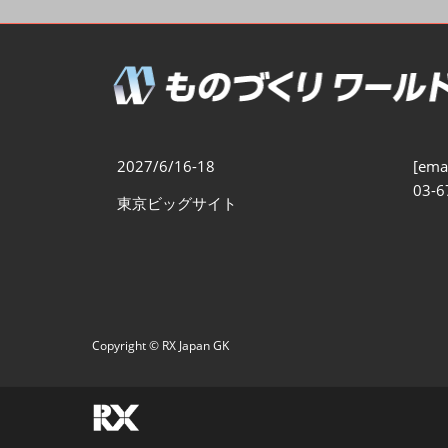
製造業DX展
展示会・
シー
ものづくりODM/EMS展
製造業サイバーセキュリテ
ィ展
スマートメンテナンス展
2027/6/16-18
[emai
ものづくりNEXT
03-6
東京ビッグサイト
製造業×フィジカルAI展
Copyright © RX Japan GK