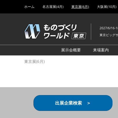
Press
ス
ホーム
名古屋展(4月)
東京展(6月)
大阪展(10月)
Escape
キ
to
ッ
close
プ
the
2027/6/16-1
し
menu.
東京ビッグ
て
進
む
展示会概要
来場案内
設計･製造ソリューション
前回 出
東京展(6月)
機械要素技術展
前回 出
ヘルスケア･医療機器 開発
前回 グ
展
チェーン
工場設備･備品展
前回 注
次世代3Dプリンタ展
ご来場方
出展企業検索 ＞
計測･検査･センサ展
アクセス