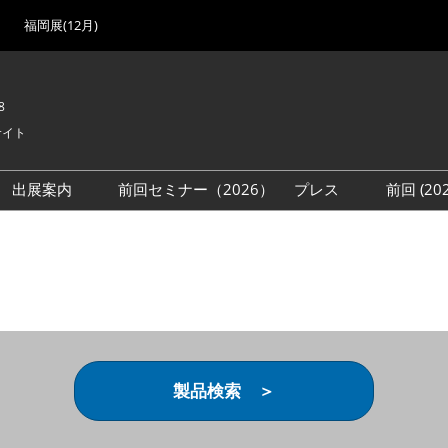
福岡展(12月)
8
サイト
出展案内
前回セミナー（2026）
プレス
前回 (2
展
展社・製品検索
出展検討資料を請求する
取材事前登録
会場
（無料）
展製品特集 一覧
来場者
ローバル･サプライ
特集
目の併催イベント
法について
製品検索 ＞