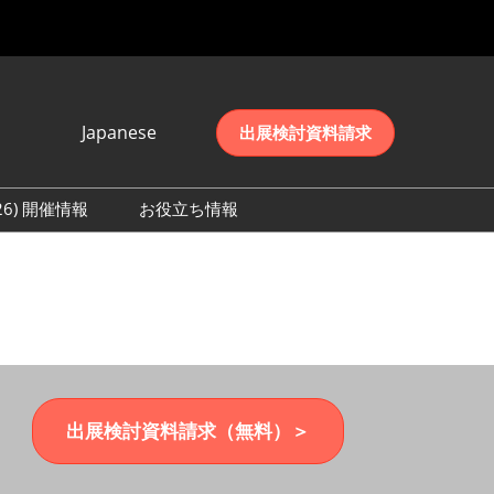
Japanese
出展検討資料請求
Japanese
English
026) 開催情報
お役立ち情報
简体中文
初日の様子 (2026)
한국어
数 (2026)
出展検討資料請求（無料）＞