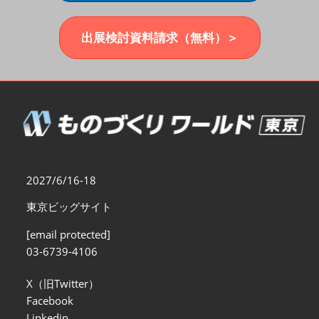
福岡展(12月)
2026年12月02日
マリンメッセ福岡｜MARIN MESSE Fukuoka
出展検討資料請求（無料）＞
2027/6/16-18
東京ビッグサイト
[email protected]
03-6739-4106
X（旧Twitter）
Facebook
Linkedin