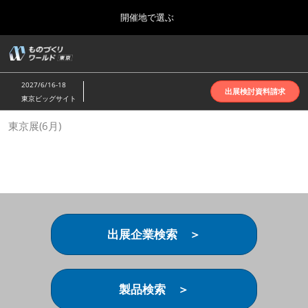
Press
ス
開催地で選ぶ
Escape
キ
to
ッ
close
ホーム
グ
プ
the
ロ
2026年10月07日
し
ー
menu.
インテックス大阪 | INTEX Osaka
2027/6/16-18
バ
出展検討資料請求
て
東京ビッグサイト
ル
進
ナ
名古屋展(4月)
東京展(6月)
ビ
む
2027年04月07日
ゲ
ポートメッセなごや | Port Messe Nagoya
ー
シ
ョ
東京展(6月)
ン
2027年06月16日
を
東京ビッグサイト | Tokyo Big Sight
折
り
出展企業検索 ＞
た
大阪展(10月)
た
2026年10月07日
む
インテックス大阪 | INTEX Osaka
製品検索 ＞